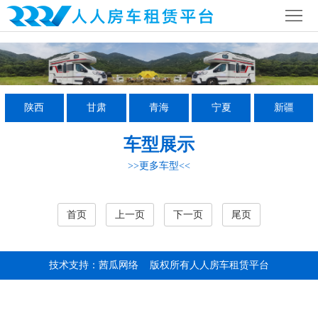
首
页
公
司
行
陕西
甘肃
青海
宁夏
新疆
简
业
全
车型展示
介
资
国
房
>>更多车型<<
讯
网
车
房
络
营
车
联
首页
上一页
下一页
尾页
地
攻
系
技术支持：茜瓜网络
版权所有人人房车租赁平台
略
我
们