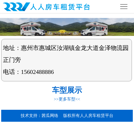
首
页
公
司
行
简
地址：惠州市惠城区汝湖镇金龙大道金泽物流园
业
全
正门旁
介
资
国
房
电话：15602488886
讯
网
车
房
车型展示
络
营
车
联
>>更多车型<<
地
攻
系
技术支持：茜瓜网络
版权所有人人房车租赁平台
略
我
们