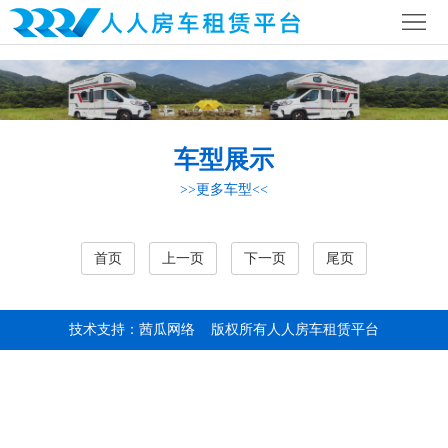
首
页
公
司
行
车型展示
简
业
全
>>更多车型<<
介
资
国
房
讯
网
车
房
首页
上一页
下一页
尾页
络
营
车
联
技术支持：茜瓜网络
版权所有人人房车租赁平台
地
攻
系
略
我
们