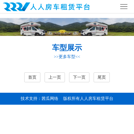
首
页
公
司
行
车型展示
简
业
全
>>更多车型<<
介
资
国
房
讯
网
车
房
首页
上一页
下一页
尾页
络
营
车
联
技术支持：茜瓜网络
版权所有人人房车租赁平台
地
攻
系
略
我
们