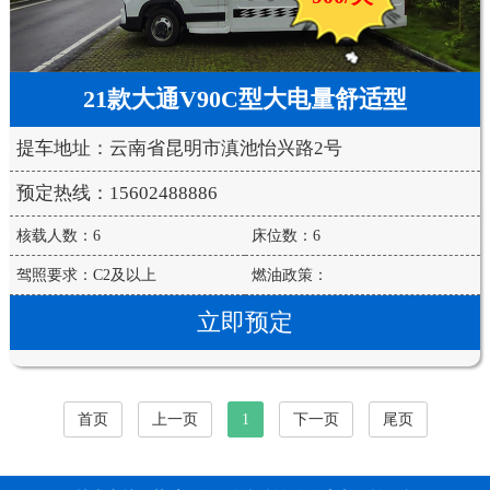
21款大通V90C型大电量舒适型
提车地址：云南省昆明市滇池怡兴路2号
预定热线：15602488886
核载人数：6
床位数：6
驾照要求：C2及以上
燃油政策：
立即预定
首页
上一页
1
下一页
尾页