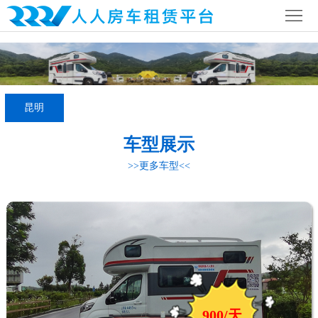
首
页
公
司
行
昆明
简
业
全
车型展示
介
资
国
房
>>更多车型<<
讯
网
车
房
络
营
车
联
地
攻
系
略
我
们
900/天