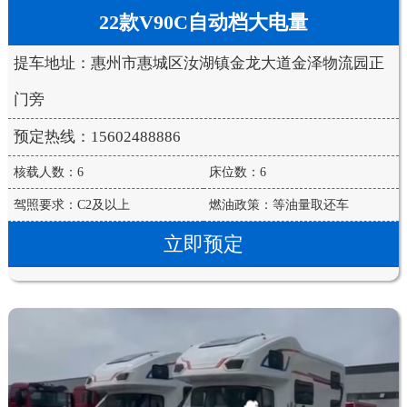
22款V90C自动档大电量
提车地址：惠州市惠城区汝湖镇金龙大道金泽物流园正
门旁
预定热线：15602488886
核载人数：6
床位数：6
驾照要求：C2及以上
燃油政策：等油量取还车
立即预定