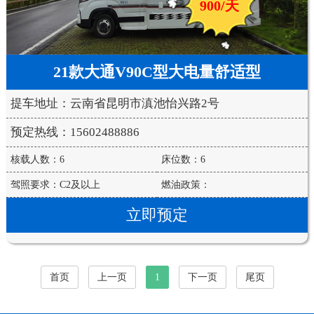
900/天
21款大通V90C型大电量舒适型
提车地址：云南省昆明市滇池怡兴路2号
预定热线：15602488886
核载人数：6
床位数：6
驾照要求：C2及以上
燃油政策：
立即预定
首页
上一页
1
下一页
尾页