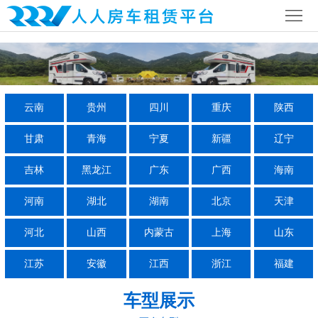
首
页
公
司
行
云南
贵州
四川
重庆
陕西
简
业
全
甘肃
青海
宁夏
新疆
辽宁
介
资
国
房
吉林
黑龙江
广东
广西
海南
讯
网
车
房
河南
湖北
湖南
北京
天津
络
营
车
联
河北
山西
内蒙古
上海
山东
地
攻
系
江苏
安徽
江西
浙江
福建
略
我
车型展示
们