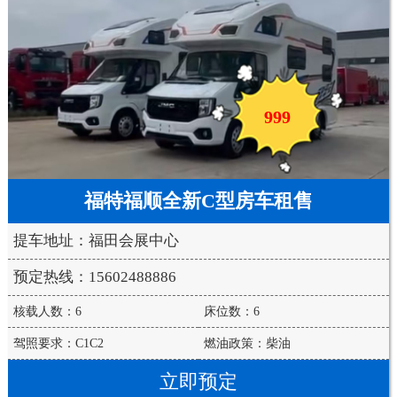
999
福特福顺全新C型房车租售
提车地址：福田会展中心
预定热线：15602488886
核载人数：6
床位数：6
驾照要求：C1C2
燃油政策：柴油
立即预定