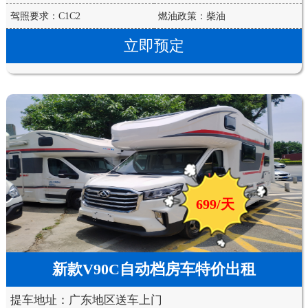
驾照要求：C1C2
燃油政策：柴油
立即预定
699/天
新款V90C自动档房车特价出租
提车地址：广东地区送车上门