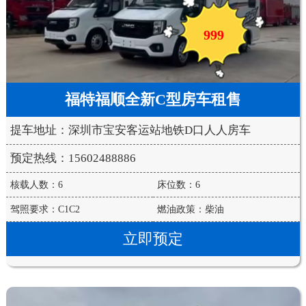
999
福特福顺全新C型房车租售
提车地址：深圳市宝安客运站地铁D口人人房车
预定热线：15602488886
核载人数：6
床位数：6
驾照要求：C1C2
燃油政策：柴油
立即预定