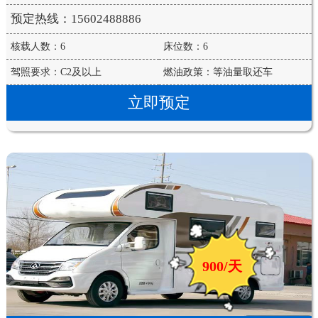
预定热线：15602488886
核载人数：6
床位数：6
驾照要求：C2及以上
燃油政策：等油量取还车
立即预定
900/天