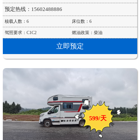
预定热线：15602488886
核载人数：6
床位数：6
驾照要求：C1C2
燃油政策：柴油
立即预定
599/天