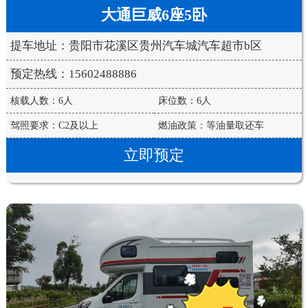
大通巨威6座5卧
提车地址：贵阳市花溪区贵州汽车城汽车超市b区
预定热线：15602488886
核载人数：6人
床位数：6人
驾照要求：C2及以上
燃油政策：等油量取还车
立即预定