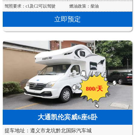
驾照要求：c1及C2可以驾驶
燃油政策：柴油
立即预定
800/天
大通凯伦宾威6座6卧
提车地址：遵义市龙坑黔北国际汽车城