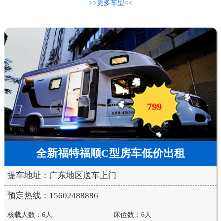
>>更多车型<<
799
全新福特福顺C型房车低价出租
提车地址：广东地区送车上门
预定热线：15602488886
核载人数：6人
床位数：6人