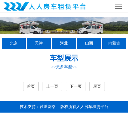
首
页
公
司
行
北京
天津
河北
山西
内蒙古
简
业
全
车型展示
介
资
国
房
>>更多车型<<
讯
网
车
房
络
营
车
联
首页
上一页
下一页
尾页
地
攻
系
技术支持：茜瓜网络
版权所有人人房车租赁平台
略
我
们