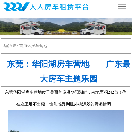
首
页
公
司
行
首页
房车营地
简
当前位置：
>>
业
全
介
资
国
房
东莞：华阳湖房车营地——广东最
讯
网
车
房
大房车主题乐园
络
营
车
联
东莞华阳湖房车营地位于美丽的麻涌华阳湖畔，占地面积242亩！住
地
攻
系
在这里足不出莞，也能感受到世外桃源般的野趣情调！
略
我
们