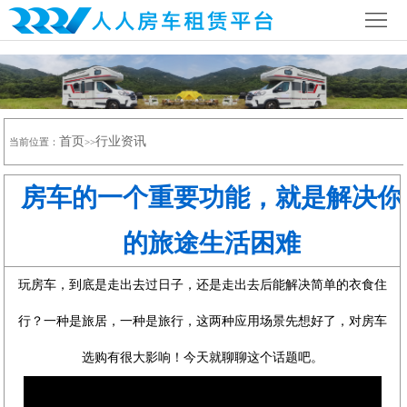
首
页
公
司
行
首页
行业资讯
简
当前位置：
>>
业
全
介
资
国
房
房车的一个重要功能，就是解决你
讯
网
车
房
的旅途生活困难
络
营
车
联
玩房车，到底是走出去过日子，还是走出去后能解决简单的衣食住
地
攻
系
行？一种是旅居，一种是旅行，这两种应用场景先想好了，对房车
略
我
选购有很大影响！今天就聊聊这个话题吧。
们