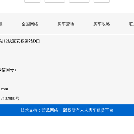
讯
全国网络
房车营地
房车攻略
联
站12线宝安客运站D口
6（微信同号）
.com
102980号
技术支持：茜瓜网络
版权所有人人房车租赁平台