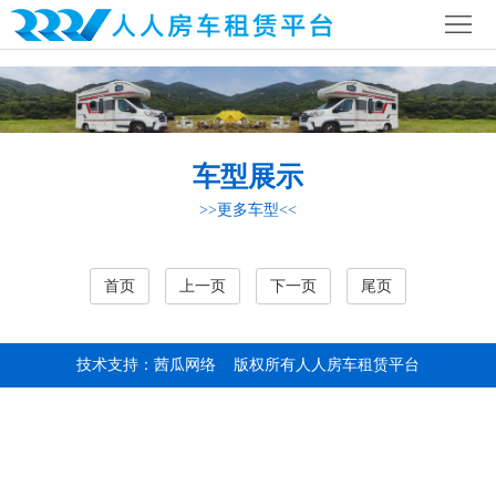
首
页
公
司
行
车型展示
简
业
全
>>更多车型<<
介
资
国
房
讯
网
车
房
首页
上一页
下一页
尾页
络
营
车
联
技术支持：茜瓜网络
版权所有人人房车租赁平台
地
攻
系
略
我
们