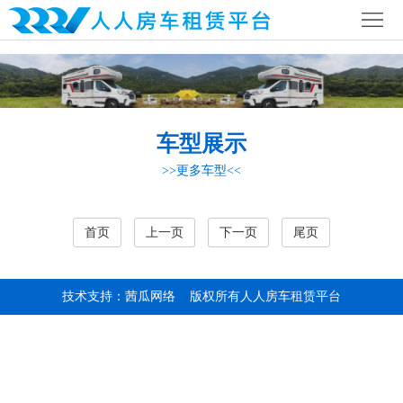
首
页
公
司
行
车型展示
简
业
全
>>更多车型<<
介
资
国
房
讯
网
车
房
首页
上一页
下一页
尾页
络
营
车
联
技术支持：茜瓜网络
版权所有人人房车租赁平台
地
攻
系
略
我
们