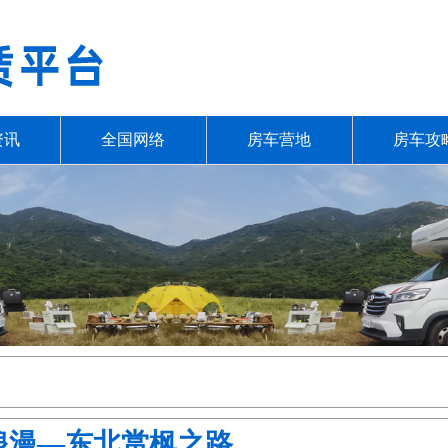
资讯
全国网络
房车营地
房车攻
浪漫—东北赏枫之路