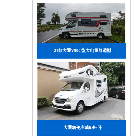
21款大通V90C型大电量舒适型
大通凯伦宾威6座6卧