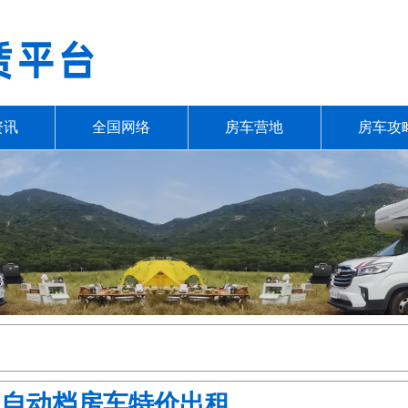
资讯
全国网络
房车营地
房车攻
0C自动档房车特价出租