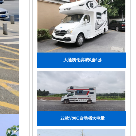
大通凯伦宾威6座6卧
22款V90C自动档大电量