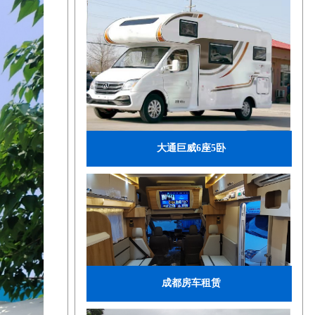
大通巨威6座5卧
成都房车租赁